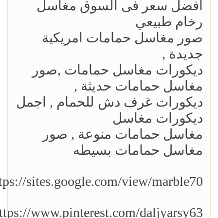
افضل سعر فى السوق مغاسل
رخام طبيعي
صور مغاسل حمامات امريكية
جديدة ,
ديكورات مغاسل حمامات ,صور
مغاسل حمامات حديثة ,
ديكورات غرف دش للحمام , اجمل
ديكورات مغاسل
مغاسل حمامات منوعة , صور
مغاسل حمامات بسيطه
tps://sites.google.com/view/marble70/
ttps://www.pinterest.com/daljyarsy63/