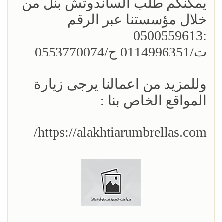
يمكنكم طلب الساندوتش بنل من
خلال مؤسستنا عبر الرقم
:0500559613
ت/0114996351 ج/0553770074
وللمزيد من اعمالنا يرجى زيارة
المواقع الخاص بنا :
https://alakhtiarumbrellas.com/