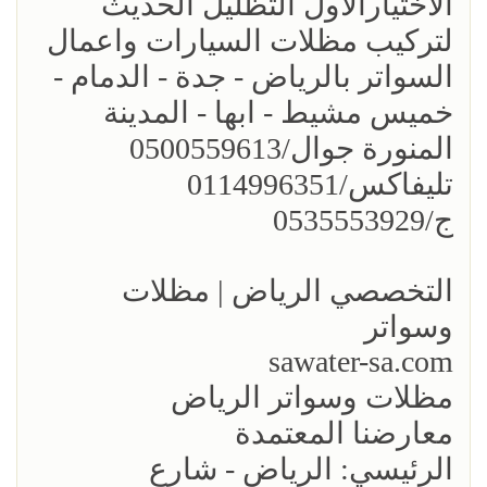
الاختيارالاول التظليل الحديث
لتركيب مظلات السيارات واعمال
السواتر بالرياض - جدة - الدمام -
خميس مشيط - ابها - المدينة
المنورة جوال/0500559613
تليفاكس/0114996351
ج/0535553929
التخصصي الرياض | مظلات
وسواتر
sawater-sa.com
مظلات وسواتر الرياض
معارضنا المعتمدة
الرئيسي: الرياض - شارع