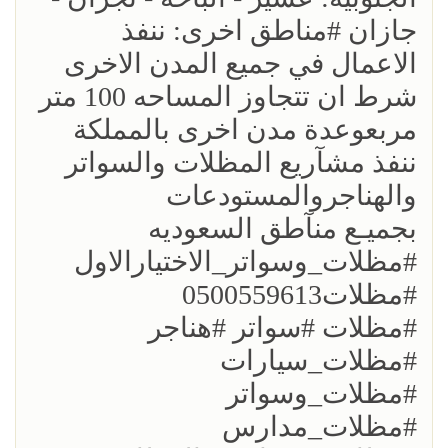
جازان #مناطق اخرى: ننفذ
الاعمال في جميع المدن الاخرى
شرط ان تتجاوز المساحه 100 متر
مربعوعدة مدن اخرى بالمملكة
ننفذ مشآريع المظلات والسواتر
والهناجروالمستودعات
بجميـع منآطق السعوديه
#مظلات_وسواتر_الاختيارالاول
#مظلات0500559613
#مظلات #سواتر #هناجر
#مظلات_سيارات
#مظلات_وسواتر
#مظلات_مدارس