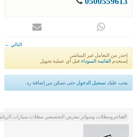
0500559613
← التالي
إحذر من التعامل غير المباشر.
إستخدم
القائمة السوداء
قبل أي عملية تحويل
يجب عليك
تسجيل الدخول
حتى تتمكن من إضافة رد.
هناجرومظلات وسواتر معرض التخصصي مظلات سيارات الرياض 0500559613 تركيب خامات الاوربيه والكوريه لمواقف السيا