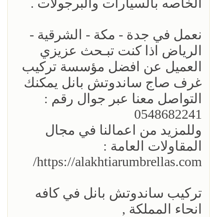
الخاصه بالسيارات والبرجولات .
نعمل في جدة - مكة - الشرقية -
الرياض اذا كنت تبـحث عزيزي
العميل عن افضل مؤسسة تركيب
غرف صاج ساندوتش بانل يمكنك
التواصل معنا عبر جوال رقم :
0548682241
وللمزيد من اعمالنا في مجال
المقاولات العامة :
https://alakhtiarumbrellas.com/
تركيب ساندوتش بانل في كافه
انحاء المملكة ,