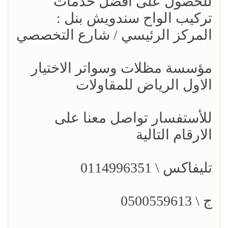
للحصول على افضل خدمات
تركيب الواح سندويش بنل :
المركز الرئيسي / شارع التخصصي
مؤسسة مظلات وسواتر الاختيار
الاول الرياض للمقاولات
للأستفسار تواصل معنا على
الارقام التالية
تليفاكس \ 0114996351
ج \ 0500559613