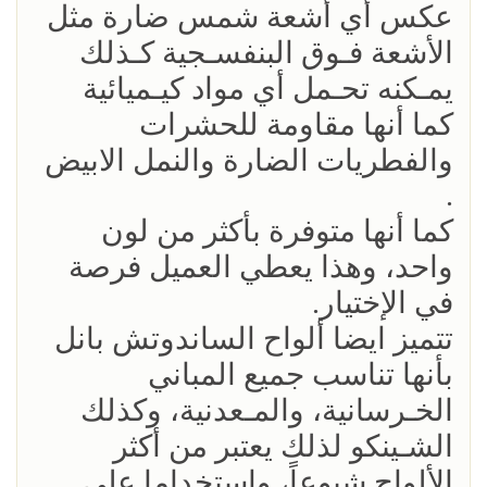
عكس أي أشعة شمس ضارة مثل
الأشعة فـوق البنفسـجية كـذلك
يمـكنه تحـمل أي مواد كيـميائية
كما أنها مقاومة للحشرات
والفطريات الضارة والنمل الابيض
.
كما أنها متوفرة بأكثر من لون
واحد، وهذا يعطي العميل فرصة
في الإختيار.
تتميز ايضا ألواح الساندوتش بانل
بأنها تناسب جميع المباني
الخـرسانية، والمـعدنية، وكذلك
الشـينكو لذلك يعتبر من أكثر
الألواح شيوعاً، واستخداما على