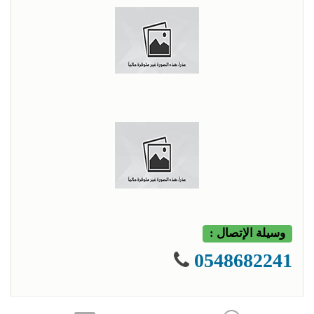
وسيلة الإتصال :
0548682241