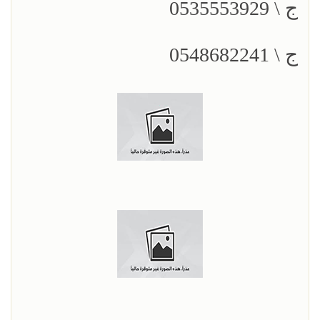
ج \ 0535553929
ج \ 0548682241