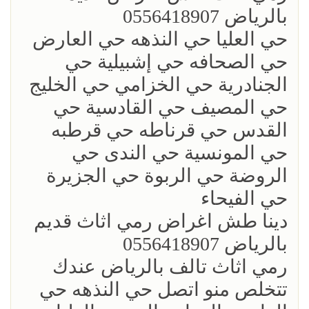
بالرياض 0556418907
حي العليا حي النذهه حي العارض
حي الصحافه حي إشبيلية حي
الجنادرية حي الخزامي حي الخليج
حي المصيف حي القادسية حي
القدس حي قرناطه حي قرطبه
حي المونسية حي الندى حي
الروضة حي الربوة حي الجزيرة
حي الفيحاء
‏دينا طش اغراض رمي اثاث قديم
بالرياض 0556418907
رمي اثاث تالف بالرياض عندك
تتخلص منو اتصل حي النذهه حي