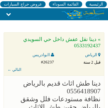
الرئيسية
القائمة السوداء
عروض حراج السيارات
» دينا نقل عفش داخل حي السويدي
0533192437
الرياض
اابوادريس
#26237
قبل 2 سنة
← التالي
‏دينا طش اثاث قديم بالرياض
0556418907
نظافة مستودعات فلل وشقق
بالرياض حقين طش الاثاث