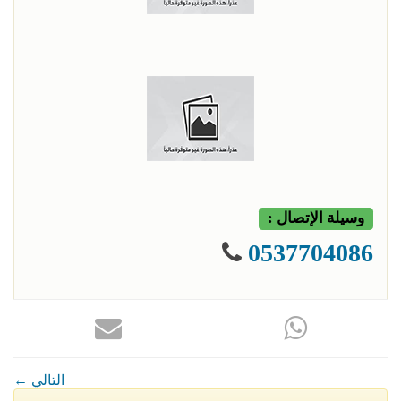
وسيلة الإتصال :
0537704086
← التالي