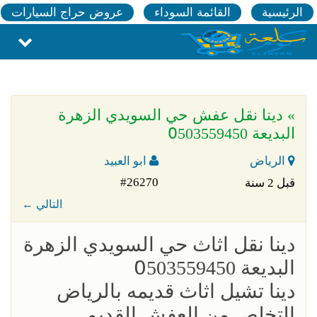
الرئيسية
القائمة السوداء
عروض حراج السيارات
» دينا نقل عفش حي السويدي الزهرة
البديعة 0َ503559450
الرياض
ابو العبيد
#26270
قبل 2 سنة
← التالي
دينا نقل اثاث حي السويدي الزهرة
البديعة 0َ503559450
دينا تشيل اثاث قديمه بالرياض
التخلص من العفش القديم