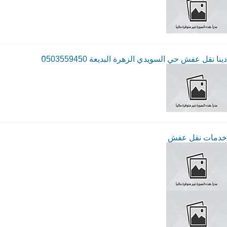
دينا نقل عفش حي السويدي الزهرة البديعة 0َ503559450
خدمات نقل عفش