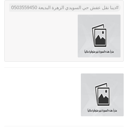
دينا نقل عفش حي السويدي الزهرة البديعة 0َ503559450