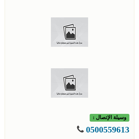
وسيلة الإتصال :
0500559613