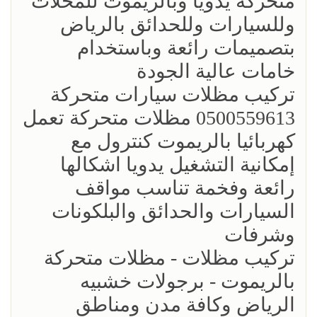
متحركه يدويا وبالريموت للمحلات
وللسيارات وللحدائق بالرياض
بتصميمات رائعة وباستخدام
خامات عالية الجودة
تركيب مظلات سيارات متحركة
0500559613 مظلات متحركة تعمل
كهربائيا بالريموت كنترول مع
إمكانية التشغيل يدويا اشكالها
رائعة وفخمة تناسب مواقف
السيارات والحدائق والبلكونات
وشرفات
تركيب مظلات - مظلات متحركة
بالريموت - برجولات خشبيه
الرياض وكافة مدن ومناطق