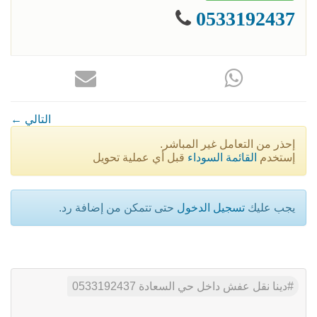
0533192437
← التالي
إحذر من التعامل غير المباشر.
إستخدم
القائمة السوداء
قبل أي عملية تحويل
يجب عليك
تسجيل الدخول
حتى تتمكن من إضافة رد.
دينا نقل عفش داخل حي السعادة 0533192437