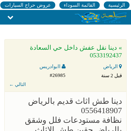
الرئيسية
القائمة السوداء
عروض حراج السيارات
» دينا نقل عفش داخل حي السعادة
0533192437
الرياض
اابوادريس
#26985
قبل 2 سنة
← التالي
‏دينا طش اثاث قديم بالرياض
0556418907
نظافة مستودعات فلل وشقق
بالرياض حقين طش الاثاث