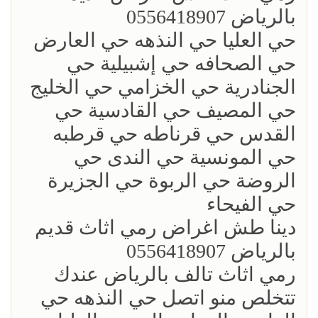
بالرياض 0556418907
حي العليا حي النذهه حي العارض
حي الصحافه حي إشبيلية حي
الجنادرية حي الخزامي حي الخليج
حي المصيف حي القادسية حي
القدس حي قرناطه حي قرطبه
حي المونسية حي الندى حي
الروضة حي الربوة حي الجزيرة
حي الفيحاء
‏دينا طش اغراض رمي اثاث قديم
بالرياض 0556418907
رمي اثاث تالف بالرياض عندك
تتخلص منو اتصل حي النذهه حي