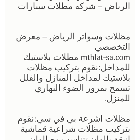
الرياض – شركة مظلات سيارات
مظلات وسواتر الرياض – معرض
التخصصي
mthlat-sa.com مظلات بلاستيك
للمداخل:نقوم بتركيب مظلات
بلاستيك لمداخل المنازل والفلل
تسمح بمرور الضوء النهاري
للمنزل.
مظلات اشرعة بي في سي:نقوم
بتركيب مظلات شراعية قماشية
انيقة بالوان تتناسب مع الوان