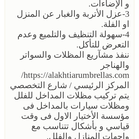
و الإضاءات.
3-عزل الأتربة والغبار عن المنزل
او الفلة.
4-سهولة التنظيف والتلميع وعدم
التعرض للتأكل.
ننفذ مشآريع المظلات والسواتر
والهناجر
https://alakhtiarumbrellas.com/
المركز الرئيسي / شارع التخصصي
يتم تركيب مظلات المداخل للفلل
ومظلات سيارات بالمداخل فى
مؤسسة الأختيار الاول فى وقت
قياسي و بأشكال تتناسب مع
واجهات المنازل والفلل.