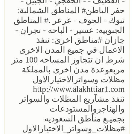
- القطيف - - الخفجي - الجبيل -
حفر الباطن# المناطق الشمالية:
تبوك - الجوف - عرعر .# المناطق
الجنوبية: عسير - الباحة - نجران -
جازان #مناطق اخرى: ننفذ
الاعمال في جميع المدن الاخرى
شرط ان تتجاوز المساحه 100 متر
مربعوعدة مدن اخرى بالمملكة
مظلات وسواترالاختيارالاول
http://www.alakhttiar1.com
ننفذ مشآريع المظلات والسواتر
والهناجروالمستودعات
بجميـع منآطق السعوديه
#مظلات_وسواتر_الاختيارالاول