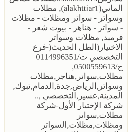
الماني(alakhttiar1), مظلات
وسواتر - سواتر ومظلات - مظلات
- سواتر - هناهر - بيوت شعر -
قرميد, مظلات وسواتر
الاختيار(الظل الحديث(-فرع
التخصصي ت/0114996351
ج/0500559613,
مظلات,سواتر,هناجر,مظلات
وسواتر,الرياض,جدة,الدمام,تبوك,
المدينة,عسير,التخصصي ,..
شركة الإختيار الأول-شركة
مظلات,سواتر
ومظلات,مظلات,السواتر