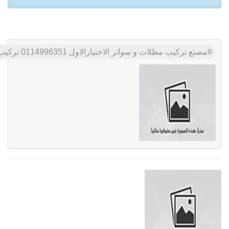
مصنع تركيب مظلات و سواتر الاختيارالاول 0114996351 تركيب مظلات بالريموت, ابتكارجميع انواع المظلات والسواتروالهناجرالتخصصي مظلات السيارات-