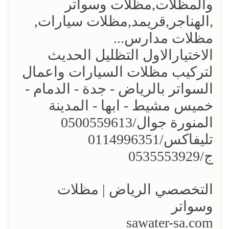
والمظلات,مظلات وسواتر
,الهناجر,قريمد,مظلات سيارات,
مظلات مدارس...
الاختيارالاول التظليل الحديث
لتركيب مظلات السيارات واعمال
السواتر بالرياض - جدة - الدمام -
خميس مشيط - ابها - المدينة
المنورة جوال/0500559613
تليفاكس/0114996351
ج/0535553929
التخصصي الرياض | مظلات
وسواتر
sawater-sa.com