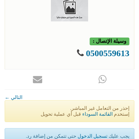
وسيلة الإتصال :
0500559613
← التالي
إحذر من التعامل غير المباشر.
إستخدم
القائمة السوداء
قبل أي عملية تحويل
يجب عليك
تسجيل الدخول
حتى تتمكن من إضافة رد.