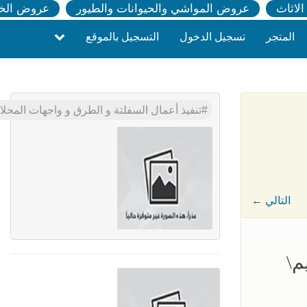
لاثاث
عروض المواشي والحيوانات والطيور
عروض الخ
المتجر
تسجيل الدخول
التسجيل بالموقع
تنفيذ أعمال السفلتة و الطرق و واجهات المحلات بالرياض 
← التالي
م\