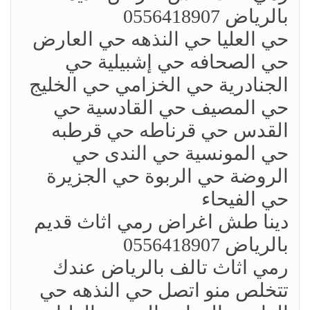
بالرياض 0556418907
حي العليا حي النذهه حي العارض
حي الصحافه حي إشبيلية حي
الجنادرية حي الخزامي حي الخليج
حي المصيف حي القادسية حي
القدس حي قرناطه حي قرطبه
حي المونسية حي الندى حي
الروضة حي الربوة حي الجزيرة
حي الفيحاء
‏دينا طش اغراض رمي اثاث قديم
بالرياض 0556418907
رمي اثاث تالف بالرياض عندك
تتخلص منو اتصل حي النذهه حي