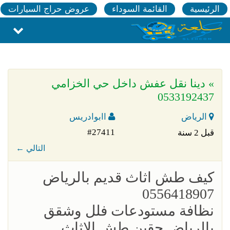
الرئيسية
القائمة السوداء
عروض حراج السيارات
» دينا نقل عفش داخل حي الخزامي
0533192437
الرياض
اابوادريس
#27411
قبل 2 سنة
← التالي
‏كيف طش اثاث قديم بالرياض
0556418907
نظافة مستودعات فلل وشقق
بالرياض حقين طش الاثاث