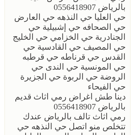
بالرياض 0556418907
حي العليا حي النذهه حي العارض
حي الصحافه حي إشبيلية حي
الجنادرية حي الخزامي حي الخليج
حي المصيف حي القادسية حي
القدس حي قرناطه حي قرطبه
حي المونسية حي الندى حي
الروضة حي الربوة حي الجزيرة
حي الفيحاء
‏دينا طش اغراض رمي اثاث قديم
بالرياض 0556418907
رمي اثاث تالف بالرياض عندك
تتخلص منو اتصل حي النذهه حي