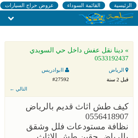
الرئيسية
القائمة السوداء
عروض حراج السيارات
» دينا نقل عفش داخل حي السويدي
0533192437
الرياض
اابوادريس
#27592
قبل 2 سنة
← التالي
‏كيف طش اثاث قديم بالرياض
0556418907
نظافة مستودعات فلل وشقق
بالرياض حقين طش الاثاث