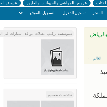
لاثاث
عروض المواشي والحيوانات والطيور
عروض الخ
المتجر
تسجيل الدخول
التسجيل بالموقع
مؤسسة تركيب مظلات مواقف سيارات في الرياض 0500559613 تصميم مواقف سيارات حديث
← التالي
في تنفيذ
مملكة
خدمات تصميم