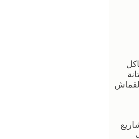
اكل
لمتانة
هذا القماش
اريع