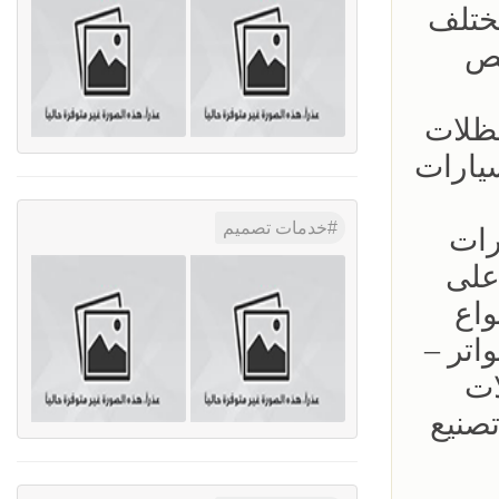
مختلف
يص
ظلات
يارات
خدمات تصميم
رات
على
واع
اتر –
ات
صنيع