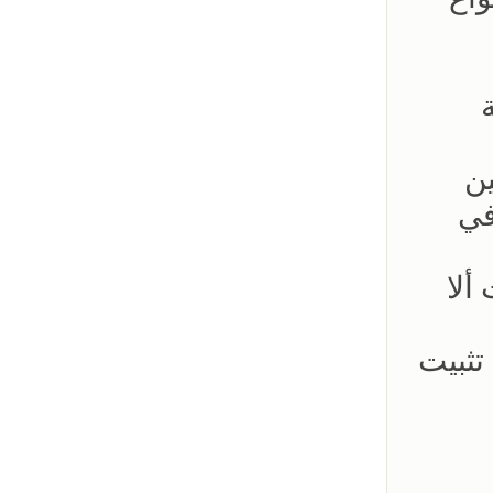
ين
في
ألا
تثبيت