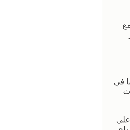
مع
ا في
ث
على
واع