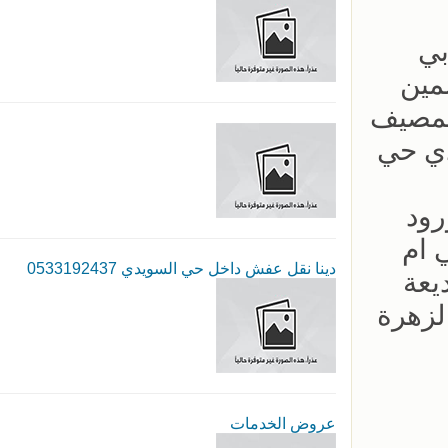
بي
مين
لمصيف
دي حي
رود
 ام
دينا نقل عفش داخل حي السويدي 0533192437
يعة
لزهرة
عروض الخدمات