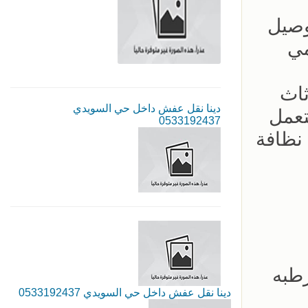
ره توصيل
مي
ثاث
دينا نقل عفش داخل حي السويدي
تعمل
0533192437
 نظافة
طبه
دينا نقل عفش داخل حي السويدي 0533192437