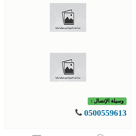
وسيلة الإتصال :
0500559613