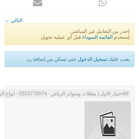
← التالي
إحذر من التعامل غير المباشر.
إستخدم
القائمة السوداء
قبل أي عملية تحويل
يجب عليك
تسجيل الدخول
حتى تتمكن من إضافة رد.
الاختيار الاول | مظلات وسواتر الرياض - 0553770074 - انواع البرجولات الحدائق - مظلات السيارات - سواتر الفلل - مظلات الخارجية - هناجر- تركيب مظلات