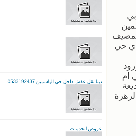
بي
مين
لمصيف
دي حي
رود
 ام
دينا نقل عفش داخل حي الياسمين 0533192437
يعة
لزهرة
عروض الخدمات