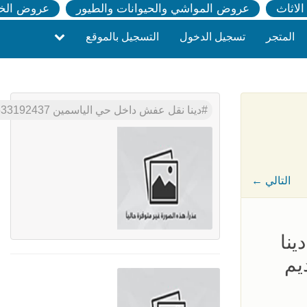
لاثاث
عروض المواشي والحيوانات والطيور
عروض الخ
المتجر
تسجيل الدخول
التسجيل بالموقع
دينا نقل عفش داخل حي الياسمين 0533192437
← التالي
نا
يم