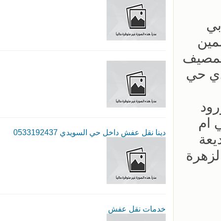
بي
مين
لمصيف
دي حي
رود
 ام
دينا نقل عفش داخل حي السويدي 0533192437
يعة
لزهرة
خدمات نقل عفش