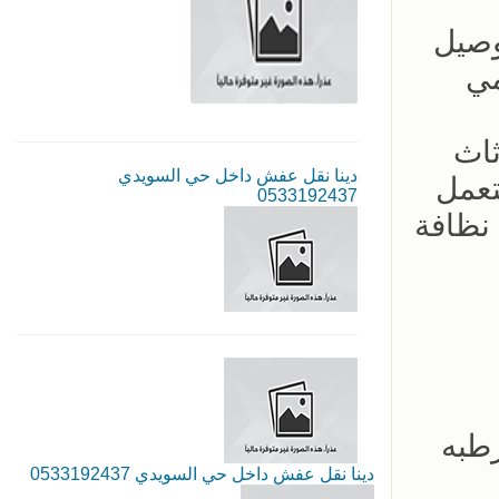
ره توصيل
مي
ثاث
دينا نقل عفش داخل حي السويدي
تعمل
0533192437
 نظافة
طبه
دينا نقل عفش داخل حي السويدي 0533192437