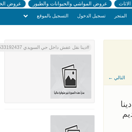
لاثاث
عروض المواشي والحيوانات والطيور
عروض الخ
المتجر
تسجيل الدخول
التسجيل بالموقع
دينا نقل عفش داخل حي السويدي 0533192437
← التالي
نا
يم