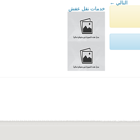
← التالي
خدمات نقل عفش