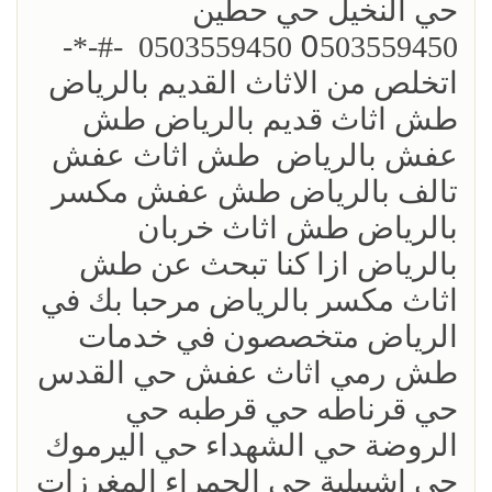
حي النخيل حي حطين
0َ503559450 0503559450 ‏ -#-*-
اتخلص من الاثاث القديم بالرياض
طش اثاث قديم بالرياض طش
عفش بالرياض طش اثاث عفش
تالف بالرياض طش عفش مكسر
بالرياض طش اثاث خربان
بالرياض ازا كنا تبحث عن طش
اثاث مكسر بالرياض مرحبا بك في
الرياض متخصصون في خدمات
طش رمي اثاث عفش حي القدس
حي قرناطه حي قرطبه حي
الروضة حي الشهداء حي اليرموك
حي إشبيلية حي الحمراء المغرزات