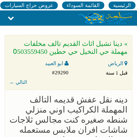
الرئيسية
القائمة السوداء
عروض حراج السيارات
» دينا تشيل اثاث القديم تالف مخلفات
مهملة حي النخيل حي حطين 0َ503559450
الرياض
ابو العبيد
#29290
قبل 1 سنة
← التالي
دينه نقل عفش قديمه التالف
المهملة الكراكيب اوني منزلي
شنطه صغيره كنت مجالس ثلاجات
شاشات افران ملابس مستعمله