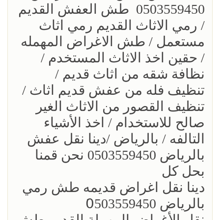
0503559450 طش العفش القديم
/ رمي الاثاث القديم رمي اثاث
مستعمل / طش الاغراض المهمله
/ حقين اخذ الاثاث المستخدم /
نظافة شقه من اثاث قديم /
تنظيف فله من عفش قديم اثاث /
تنظيف القصور من الاثاث الغير
صالح للاستخدام / اخذ الأشياء
التالفه / بالرياض /دينا نقل عفش
بالرياض 0503559450 نحن قمنا
بحل كل
دينا نقل اغراض قديمه طش رمي
بالرياض 0َ503559450
؜نقل الأغراض المهملة القديم طش