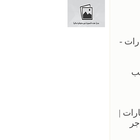
ارات -
- 0500559613 - تركيب
مواقف السيارات |
جر