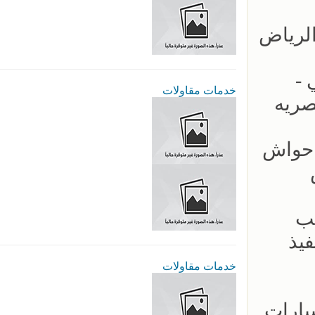
لكابولي -
خدمات مقاولات
صريه
ب سواتر احواش
يب
- سرعة بالتنفيذ
خدمات مقاولات
ار مظلات السيارات