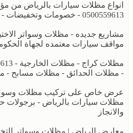
انواع مظلات سيارات بالرياض من مؤسس
0500559613 - خصومات وتخفيضات - اشكال برجولات للحدائق حديثه - سواتر الرياض
مواقف سيارات معتمده لجهاة الحكومي
- مظلات الحدائق - مظلات مسابح - م
عرض خاص على تركيب مظلات وسواتر ا
والانجاز