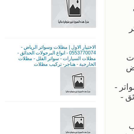
ر
الاختيار الاول | مظلات وسواتر الرياض -
0553770074 - انواع البرجولات الحدائق -
ات
مظلات السيارات - سواتر الفلل - مظلات
الخارجية - هناجر- تركيب مظلات
اض
اتر -
ئق -
05355 - تركيب