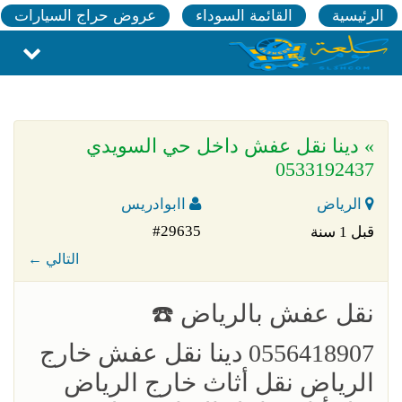
الرئيسية
القائمة السوداء
عروض حراج السيارات
» دينا نقل عفش داخل حي السويدي
0533192437
الرياض
اابوادريس
#29635
قبل 1 سنة
← التالي
‏نقل عفش بالرياض ☎️
0556418907 دينا نقل عفش خارج
الرياض نقل أثاث خارج الرياض