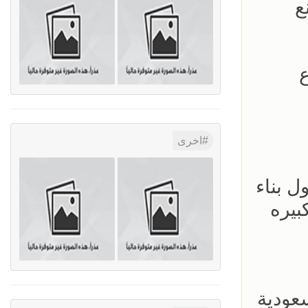
ع
اخرى
ل بناء
بيره
عودية