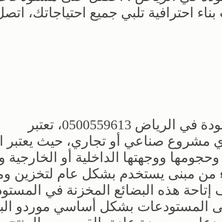
اء احترافية تلبي جميع احتياجاتك، اتصل 
شركة بناء مستودعات مصانع بأعلى جودة في الرياض 0500559613، تعتبر
أي مشروع صناعي أو تجاري، حيث يعتبر ا
حجومها ووجهتها الداخلية أو الخارجية و
ء من مبنى يستخدم بشكل عام لتخزين ومن
ف إتاحة هذه البضائع المخزنة في المستو
لى المستودعات بشكل أساسي موردو الب