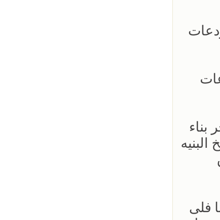
ودعات
عات
 بناء
البنيه
ا فلى