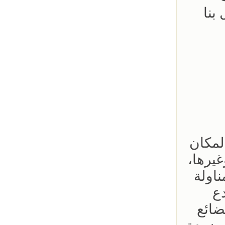
بنا
لمكان
غيرها،
اولة
دع
ضائع