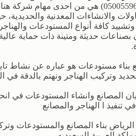
بناء مستودعات مصانع (رقم جوال 0500559613) هي من احدى مهام شركة 
ات والانشاءات المعدنية والحديدية، حي
وتشييد كافة أنواع المستودعات والهناجر
بصناعات حديثة ومتينة ذات حماية عالية
.
نع بناء مستودعات هو عباره عن نشاط تاب
ديد وتركيب الهناجر ونهتم بالدقة في الت
يان المصانع وانشاء المستودعات في انحا
ي تنفيذ ا الهناجر والمصانع
 الرياض بناء المصانع والمستودعات وتر
ملكة العربية السعوديه