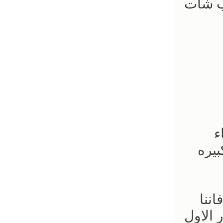
اب شات
ء
بيره
اننا
 الاول