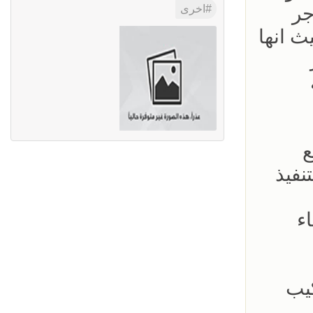
هناجر
اخرى
ث انها
ع
نفيذ
ء
كيب