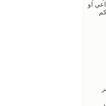
اعي او
كم
كة هناجر