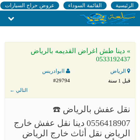
الرئيسية
القائمة السوداء
عروض حراج السيارات
» دينا طش اغراض القديمه بالرياض
0533192437
الرياض
اابوادريس
#29794
قبل 1 سنة
← التالي
‏نقل عفش بالرياض ☎️
0556418907 دينا نقل عفش خارج
الرياض نقل أثاث خارج الرياض