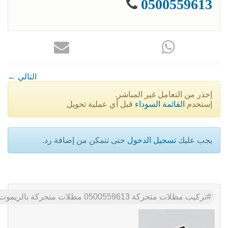
0500559613
← التالي
إحذر من التعامل غير المباشر.
إستخدم
القائمة السوداء
قبل أي عملية تحويل
يجب عليك
تسجيل الدخول
حتى تتمكن من إضافة رد.
تركيب مظلات متحركة 0500559613 مظلات متحركة بالريموت,مظلات سيارات متحركة كهربائية, مظلات متحركة يدويا,مظلات متحركة بالريموت بالرياض