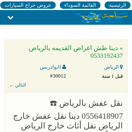
الرئيسية
القائمة السوداء
عروض حراج السيارات
» دينا طش اغراض القديمه بالرياض
0533192437
الرياض
اابوادريس
#30012
قبل 1 سنة
← التالي
‏نقل عفش بالرياض ☎️
0556418907 دينا نقل عفش خارج
الرياض نقل أثاث خارج الرياض