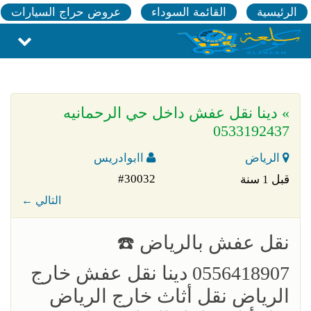
الرئيسية
القائمة السوداء
عروض حراج السيارات
» دينا نقل عفش داخل حي الرحمانيه
0533192437
الرياض
اابوادريس
#30032
قبل 1 سنة
← التالي
‏نقل عفش بالرياض ☎️
0556418907 دينا نقل عفش خارج
الرياض نقل أثاث خارج الرياض