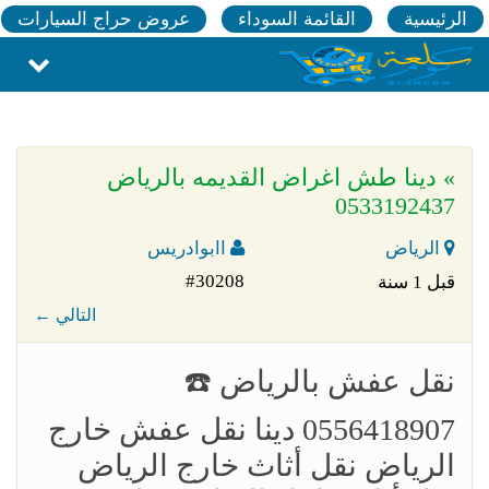
الرئيسية
القائمة السوداء
عروض حراج السيارات
» دينا طش اغراض القديمه بالرياض
0533192437
الرياض
اابوادريس
#30208
قبل 1 سنة
← التالي
‏نقل عفش بالرياض ☎️
0556418907 دينا نقل عفش خارج
الرياض نقل أثاث خارج الرياض