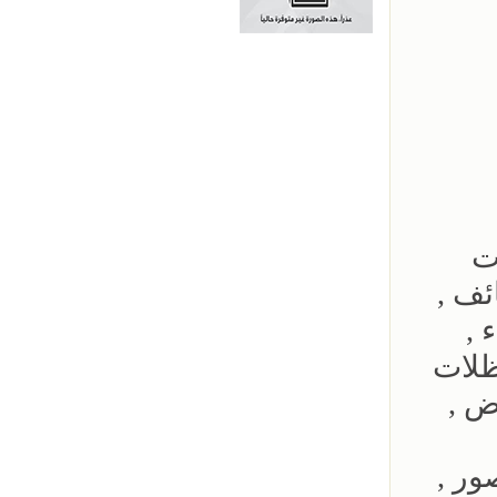
ت
ئف ,
 ,
ظلات
ض ,
ور ,