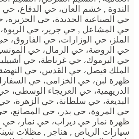
الندوة , خشم العان، حي الدفاع، حي 
حي الصناعية الجديدة، حي الجزيرة، ح
حي المشاعل , حي جرير، حي الربوة، 
الملز، حي الوزارات، حي الفاروق، حي
حي الروضة، حي الرمال، حي المونسية
حي اليرموك، حي غرناطة، حي أشبيلية،
الملك فيصل، حي القدس، حي النهضة،
ظهرة لبن، حي الخزامى، حي السفارات
الدريهمية، حي العريجاء الوسطى، ح
البديعة، حي سلطانة، حي الزهرة، حي
حي المروة، حي بدر، حي المصانع، حي
ظهرة نمار حي ديراب، حي نمار، حي ا
سيارات الرياض , هناجر , مظلات شين