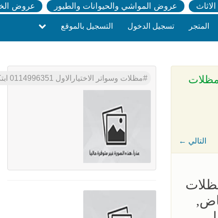
لاثاث
عروض المواشي والحيوانات والطيور
عروض الخ
المتجر
تسجيل الدخول
التسجيل بالموقع
تخصص,مظلات
مظلات وسواتر الاختيارالاول 0114996351 ابتكارجميع انواع المظلات والسواتروالهناجرالتخصص,مظلات الرياض<
← التالي
مظلات
اض,
ل