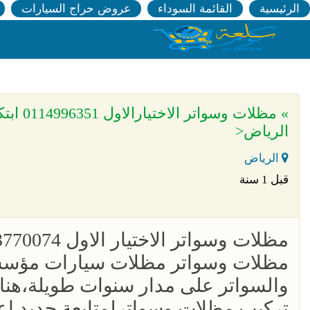
الرئيسية
القائمة السوداء
عروض حراج السيارات
» مظلا
الرياض<
الرياض
قبل 1 سنة
مظلات وسواتر الاختيار الاول 0553770074 مظلاتي www.alaktiar.com
مظلات وسواتر مظلات سيارات مؤسسة 
والسواتر على مدار سنوات طويلة،هنا
تركيب مظلات وسواترلمتابعة جديد اع