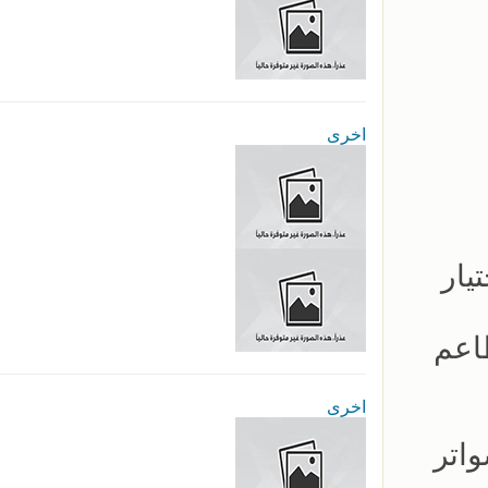
اخرى
يار
اعم
اخرى
اتر