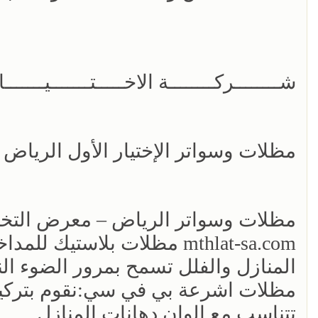
شــــــــركــــــــة الاخـــــتـــــــيـــــــار الاول500559613
مظلات وسواتر الإختيار الأول الريا
مظلات وسواتر الرياض – معرض الت
mthlat-sa.com مظلات بلاست
المنازل والفلل تسمح بمرور الضوء الن
مظلات اشرعة بي في سي:نقوم بتركيب
تتناسب مع الوان دهانات المنازل