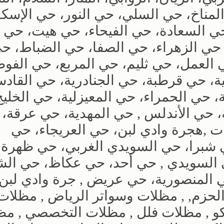
المناخ، حي السلي، حي النور، حي الإسكا
ي السعادة، حي الفيحاء، حي هيت، حي ال
حي الزهراء، حي الصفا، حي الضباط، ح
 العمل، حي ثليم، حي المربع، حي الفوط
، حي قرطبة، حي الجنادرية، حي القادس
 حي الحمراء، حي المعيزلية، حي الخلي
 حي الأندلس , حي المهدية، حي عرقة،
 ,هجرة وادي لبن، حي العريجاء، حي
ي شبرا، حي السويدي الغربي، حي ظهرة
 السويدي , حي أحد، حي عكاظ، حي الش
 المنصورية، حي عريض , جرة وادي لبن
لحزم, , مظلات وسواتر الرياض , مظلات
كو , مظلات فلل , مظلات التخصصي , م