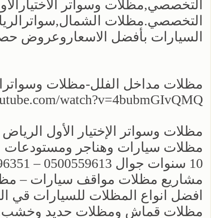
التخصصي.مظلات الشمال,سواترالري
السيارات بأفضل الاسعاروعروض حصر
مظلات مداخل الفلل-مظلات وسواترالا
youtube.com/watch?v=4bubmGIvQMQ
مظلات وسواتر الإختيار الأول الريا
مشاريع مظلات مواقف سيارات – مظ
افضل انواع المظلات للسيارات قي ال
مظلات قماش ومظلات حديد وخشب. مظ