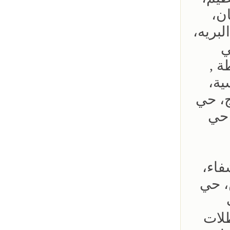
ن،
بريه،
ي
ة ,
ية،
ج، حي
 حي
فاء،
، حي
ظلات