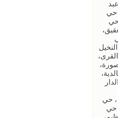
عبد
 حي
حي
قيق،
ي
لنخيل
القرى،
صورة،
لدية،
دار
، حي
 حي
ظيم،