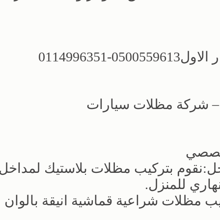
0-0114996351
ض – شركة مظلات سيارات
خصصي
يك للمداخل:نقوم بتركيب مظلات بلاستيك لمداخل
هاري للمنزل.
 مظلات شراعية قماشية انيقة بالوان