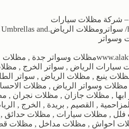
ض – شركة مظلات سيارات
وسواترhttps://alakhtiarumbrellas.com/ سواترومظلات الرياض.Umbrellas and
مظلات وسواتر الاختيار الاول www.alaktiar.comمظلات وسواتر جدة , مظلات
 سيارات الرياض , سواتر الخرج , مظلا
ظلات ينبع , مظلات الرياض , سواتر الطا
مظلات وسواتر الرياض , مظلات الاحساء
ابها , مظلات جازان , مظلات نجران , م
زاحمية , القصيم , بريدة , الخرج , الريا
فلل , مظلات سيارات , مظلات حدائق ,
ات احواش , مظلات مداخل , مظلات قص