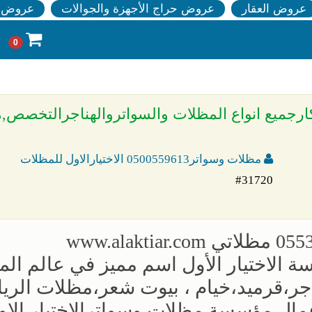
عروض العقار
عروض حراج الأجهزة والجوالات
عروض ا
0
ت وسواتر الاختيارالاول 0114996351 ابتكارجميع انواع المظلات والسواتروالهناجرال
مظلات وسواتر0500559613 الاختيارالاول للمظلات
#31720
الاختيار الأول اسم مميز في عالم ال
جر،قرميد،خيام ، بيوت شعر،مظلات الري
مال مؤسسة مظلات وسواترالاختيار الاو