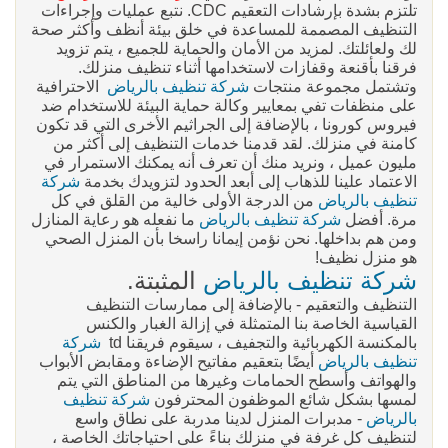
تلتزم بشدة بإرشادات التعقيم CDC. نتبع عمليات وإجراءات
التنظيف المصممة للمساعدة في خلق بيئة أنظف وأكثر صحة
لك ولعائلتك. لمزيد من الأمان والحماية للجميع ، يتم تزويد
فرقنا بأقنعة وقفازات لاستخدامها أثناء تنظيف منزلك.
وتشتمل مجموعة منتجات
شركة تنظيف بالرياض
الاحترافية
على منظفات تفي بمعايير وكالة حماية البيئة للاستخدام ضد
فيروس كورونا ، بالإضافة إلى الجراثيم الأخرى التي قد تكون
كامنة في منزلك. لقد قدمنا ​​خدمات التنظيف إلى أكثر من
مليون عميل ، ونريد منك أن تعرف أنه يمكنك الاستمرار في
الاعتماد علينا للذهاب إلى أبعد الحدود لتزويدك بخدمة
شركة
تنظيف بالرياض
من الدرجة الأولى خالية من القلق في كل
مرة. أفضل
شركة تنظيف بالرياض
ما نفعله هو رعاية المنازل
ومن هم بداخلها. نحن نؤمن إيمانا راسخا بأن المنزل الصحي
هو منزل نظيف!
شركة تنظيف بالرياض
المثبتة.
التنظيف والتعقيم - بالإضافة إلى ممارسات التنظيف
القياسية الخاصة بنا المتمثلة في إزالة الغبار والكنس
بالمكنسة الكهربائية والتجفيف ، سيقوم فريقنا td
شركة
تنظيف بالرياض
أيضًا بتعقيم مفاتيح الإضاءة ومقابض الأبواب
والهواتف وأسطح الحمامات وغيرها من المناطق التي يتم
لمسها بشكل شائع الموظفون المحترفون
شركة تنظيف
بالرياض
- مدبرات المنزل لدينا مدربة على نطاق واسع
لتنظيف كل غرفة في منزلك بناءً على احتياجاتك الخاصة ،