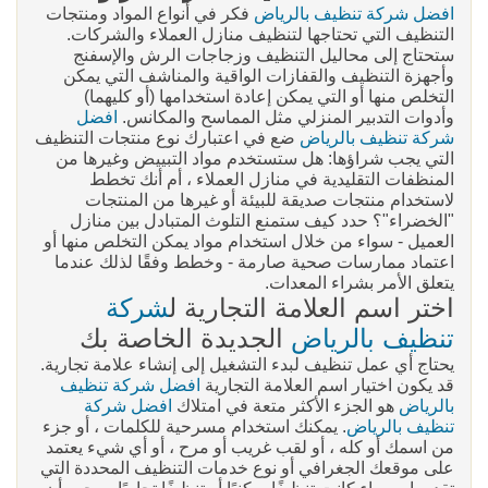
افضل شركة تنظيف بالرياض
فكر في أنواع المواد ومنتجات
التنظيف التي تحتاجها لتنظيف منازل العملاء والشركات.
ستحتاج إلى محاليل التنظيف وزجاجات الرش والإسفنج
وأجهزة التنظيف والقفازات الواقية والمناشف التي يمكن
التخلص منها أو التي يمكن إعادة استخدامها (أو كليهما)
وأدوات التدبير المنزلي مثل المماسح والمكانس.
افضل
شركة تنظيف بالرياض
ضع في اعتبارك نوع منتجات التنظيف
التي يجب شراؤها: هل ستستخدم مواد التبييض وغيرها من
المنظفات التقليدية في منازل العملاء ، أم أنك تخطط
لاستخدام منتجات صديقة للبيئة أو غيرها من المنتجات
"الخضراء"؟ حدد كيف ستمنع التلوث المتبادل بين منازل
العميل - سواء من خلال استخدام مواد يمكن التخلص منها أو
اعتماد ممارسات صحية صارمة - وخطط وفقًا لذلك عندما
يتعلق الأمر بشراء المعدات.
اختر اسم العلامة التجارية ل
شركة
تنظيف بالرياض
الجديدة الخاصة بك
يحتاج أي عمل تنظيف لبدء التشغيل إلى إنشاء علامة تجارية.
قد يكون اختيار اسم العلامة التجارية
افضل شركة تنظيف
بالرياض
هو الجزء الأكثر متعة في امتلاك
افضل شركة
تنظيف بالرياض
. يمكنك استخدام مسرحية للكلمات ، أو جزء
من اسمك أو كله ، أو لقب غريب أو مرح ، أو أي شيء يعتمد
على موقعك الجغرافي أو نوع خدمات التنظيف المحددة التي