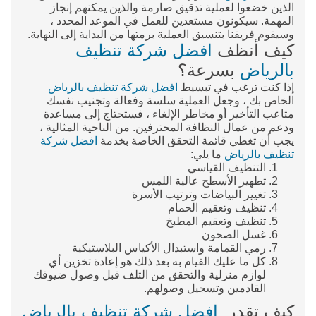
الذين خضعوا لعملية تدقيق صارمة والذين يمكنهم إنجاز
المهمة. سيكونون مستعدين للعمل في الموعد المحدد ،
وسيقوم فريقنا بتنسيق العملية برمتها من البداية إلى النهاية.
كيف أنظف
افضل شركة تنظيف
بالرياض
بسرعة؟
إذا كنت ترغب في تبسيط
افضل شركة تنظيف بالرياض
الخاص بك ، وجعل العملية سلسة وفعالة وتجنيب نفسك
متاعب التأخير أو مخاطر الإلغاء ، فستحتاج إلى مساعدة
ودعم من عمال النظافة المحترفين. من الناحية المثالية ،
يجب أن تغطي قائمة التحقق الخاصة بخدمة
افضل شركة
تنظيف بالرياض
ما يلي:
التنظيف القياسي
تطهير الأسطح عالية اللمس
تغيير البياضات وترتيب الأسرة
تنظيف وتعقيم الحمام
تنظيف وتعقيم المطبخ
غسل الصحون
رمي القمامة واستبدال الأكياس البلاستيكية
كل ما عليك القيام به بعد ذلك هو إعادة تخزين أي
لوازم منزلية والتحقق من التلف قبل وصول ضيوفك
القادمين وتسجيل وصولهم.
كيف تقدر
افضل شركة تنظيف بالرياض