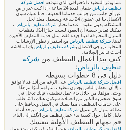
مما يوفر التنظيف الاحترافي الذي تتوقعه
افضل شركة
تنظيف بالرياض
ضمان لمدة 24 ساعة - إذا كنت غير راضٍ
عن أي جانب من جوانب خدماتنا الحديثة ، فما عليك سوى
الاتصال بنا في غضون 24 ساعة وسنعمل معك لحل
المشكلة. بدون عقود - عندما تختار
شركة تنظيف بالرياض
،
يمكنك تقدير حقيقة أن العقود ليست خيارًا أبدًا. منظفات
المنزل المحترفة لدينا جيدة فقط مثل خدمة التنظيف الأخيرة
لدينا.
شركة تنظيف بالرياض
مع استمرار تطور الإرشادات
المحلية ، يرجى الاتصال ب
شركة تنظيف بالرياض
بك لمناقشة
أحدث تدابير السلامة.
كيف تبدأ أعمال التنظيف من
شركة
تنظيف بالرياض
:
دليل في 8 خطوات بسيطة
افضل شركة تنظيف بالرياض
على الرغم من أنك قد لا توافق
، إلا أن معظم الناس يجدون تنظيف منازلهم أمرًا مرهقًا
وحتى مؤلمًا. من خلال بدء عمل تنظيف ، فإنك تدخل في
سوق ضخم به الكثير من العملاء. سيكون هناك دائمًا طلب
على خدمات التنظيف ، مما يبقيك في العمل ويحافظ على
نظافة منزل كل عميل
شركة تنظيف بالرياض
. يوجد أدناه
دليل كامل حول كيفية بدء عمل تنظيف من الألف إلى الياء.
قم بمهام التنظيف الأولية بنفسك
افضل شركة تنظيف بالرياض
عندما تفكر في كيفية بدء عمل