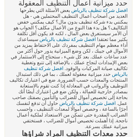
حدد ميزانية أعمال التنظيف المعقولة
افضل شركة تنظيف بالرياض
بعض الأسئلة التي يطرحها
العديد من أصحاب أعمال التنظيف المحتملين هي - هل
يمكنني بدء شركة تنظيف بدون مال؟ كيف يمكنني خفض
التكاليف؟ هل بدء هذا النوع من الأعمال مكلف؟ الجواب هو
أن الأمر سيستغرق بعض المال ، لكنه قد يكون أقل تكلفة
بكثير مما تعتقد!
افضل شركة تنظيف بالرياض
سيساعدك
أداء معظم مهام التنظيف بمفردك على الاحتفاظ بمزيد من
الأموال في جيبك ، لكن وضع الميزانية يدور حول أكثر من
عدد ساعات عملك. بعد كل شيء ، ستحتاج إلى الاستثمار في
بعض الإمدادات لنجاح عملك ، بالإضافة إلى تتبع وتغطية
تكاليف صيانة المركبات والوقود.
افضل شركة تنظيف
بالرياض
حدد ميزانية معقولة لعملك ، بما في ذلك استبدال
المنتجات والمعدات حسب الضرورة. ضع في اعتبارك تكاليف
التوظيف والرواتب في المعادلة إذا كنت تقوم بالاستعانة
بمصادر خارجية للعمالة ، ولكن ضع في اعتبارك أيضًا أنك
بحاجة إلى تخصيص أموال للضرائب والتأمين بصفتك صاحب
عمل.
افضل شركة تنظيف بالرياض
حاول أن تدفع لنفسك
أجرًا بالساعة ، وخصص أموالًا لمعدات التنظيف ، واحسب
الضرائب المقدرة حتى تتمكن من الاستعداد لملكية أعمال
ناجحة. إذا أهملت تخصيص أموال للضرائب ، فستختفي
ميزانية عملك بسرعة.
حدد معدات التنظيف المراد شراؤها