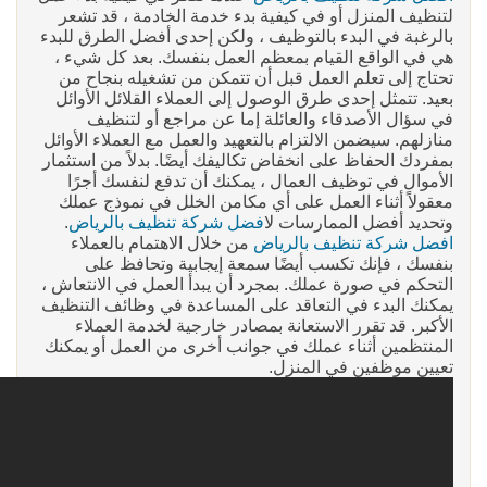
لتنظيف المنزل أو في كيفية بدء خدمة الخادمة ، قد تشعر
بالرغبة في البدء بالتوظيف ، ولكن إحدى أفضل الطرق للبدء
هي في الواقع القيام بمعظم العمل بنفسك. بعد كل شيء ،
تحتاج إلى تعلم العمل قبل أن تتمكن من تشغيله بنجاح من
بعيد. تتمثل إحدى طرق الوصول إلى العملاء القلائل الأوائل
في سؤال الأصدقاء والعائلة إما عن مراجع أو لتنظيف
منازلهم. سيضمن الالتزام بالتعهيد والعمل مع العملاء الأوائل
بمفردك الحفاظ على انخفاض تكاليفك أيضًا. بدلاً من استثمار
الأموال في توظيف العمال ، يمكنك أن تدفع لنفسك أجرًا
معقولاً أثناء العمل على أي مكامن الخلل في نموذج عملك
وتحديد أفضل الممارسات ل
افضل شركة تنظيف بالرياض
.
افضل شركة تنظيف بالرياض
من خلال الاهتمام بالعملاء
بنفسك ، فإنك تكسب أيضًا سمعة إيجابية وتحافظ على
التحكم في صورة عملك. بمجرد أن يبدأ العمل في الانتعاش ،
يمكنك البدء في التعاقد على المساعدة في وظائف التنظيف
الأكبر. قد تقرر الاستعانة بمصادر خارجية لخدمة العملاء
المنتظمين أثناء عملك في جوانب أخرى من العمل أو يمكنك
تعيين موظفين في المنزل.