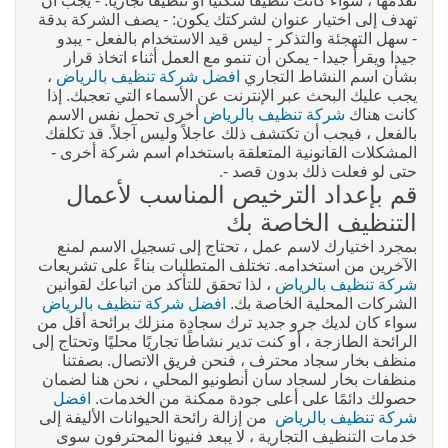
تقدمها ، سواء كانت تنظيفًا سكنيًا أو تنظيفًا تجاريًا. - يجب أن
تهدف إلى اختيار عنوان لشركتك يكون: - يصف الشركة بدقة
- سهل التهجئة والتذكر - ليس قيد الاستخدام بالفعل - يبدو
جيدا ويقرأ جيدا - يمكن أن تنمو مع العمل أثناء اتخاذ قرار
بشأن اسم النشاط التجاري
افضل شركة تنظيف بالرياض
،
يجب عليك البحث عبر الإنترنت عن الأسماء التي تعجبك. إذا
كانت هناك
شركة تنظيف بالرياض
أخرى تحمل نفس الاسم
بالفعل ، فيجب أن تكتشف ذلك عاجلاً وليس آجلاً. قد تكلفك
المشكلات القانونية المتعلقة باستخدام اسم شركة أخرى -
حتى لو فعلت ذلك بدون قصد -.
قم بإعداد الترخيص المناسب لأعمال
التنظيف الخاصة بك
بمجرد اختيارك لاسم عمل ، تحتاج إلى تسجيل الاسم لمنع
الآخرين من استخدامه. تختلف المتطلبات بناءً على تشريعات
شركة تنظيف بالرياض
، لذا تحقق للتأكد من اتباعك لقوانين
الشركات المحلية الخاصة بك.
افضل شركة تنظيف بالرياض
سواء كان لديك جرو جديد ترك سجادة منزلك برائحة أقل من
الرائحة الطازجة ، أو كنت تدير نشاطًا تجاريًا محليًا وتحتاج إلى
منظف بخار سجاد محترف ، فنحن فريق الاتصال. بصفتنا
منظفات بخار لسجاد سان أنطونيو المحلي ، نحن هنا لضمان
حصولك دائمًا على أعلى جودة ممكنة من الخدمات.
افضل
شركة تنظيف بالرياض
من إزالة رائحة الحيوانات الأليفة إلى
خدمات التنظيف التجارية ، لا يبعد فنيونا المحترفون سوى