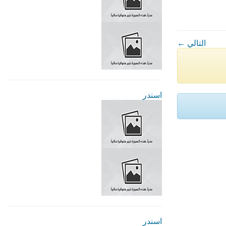
← التالي
اسندر
اسندر