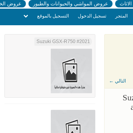
لاثاث
عروض المواشي والحيوانات والطيور
عروض الخ
المتجر
تسجيل الدخول
التسجيل بالموقع
2021 Suzuki GSX-R750
← التالي
202