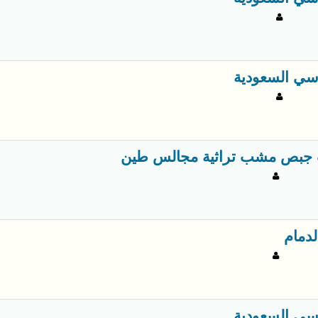
سي السعودية
جبص مشب تراثية مجالس طين
لدمام
سي السعودية