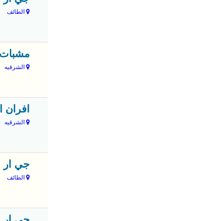
الطائف
مشبات 
الشرقيه
افران ا
الشرقيه
جي ار 
الطائف
جي ار 