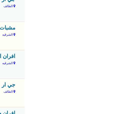
الطائف
مشبات 
الشرقيه
افران ا
الشرقيه
جي ار 
الطائف
افران ح