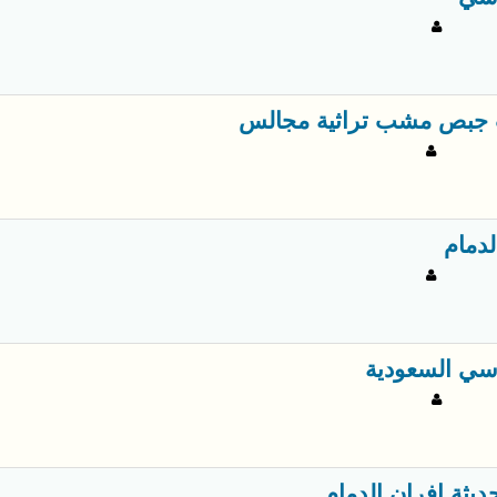
جبص مشب تراثية مجالس
لدمام
سي السعودية
ديثة افران الدمام