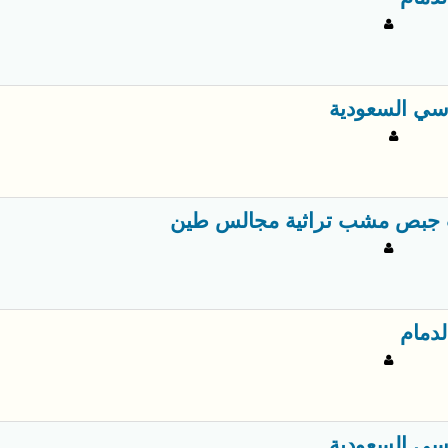
سي السعودية
جبص مشب تراثية مجالس طين
لدمام
سي السعودية