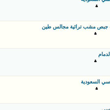
جبص مشب تراثية مجالس طين
لدمام
سي السعودية
سي