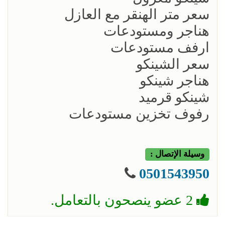
سعر متر الهنقر مع العازل
هناجر ومستودعات
ارفف مستودعات
سعر الشينكو
هناجر شينكو
شينكو قرميد
رفوف تخزين مستودعات
وسيلة الإتصال :
0501543950
2 عضو ينصحون بالتعامل.