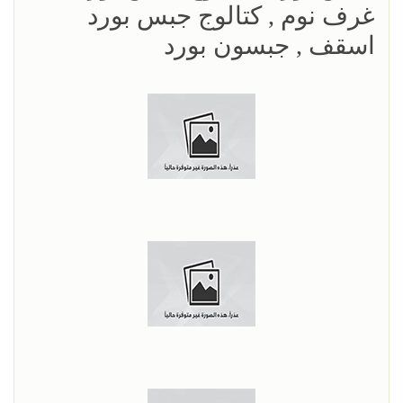
غرف نوم , كتالوج جبس بورد
اسقف , جبسون بورد