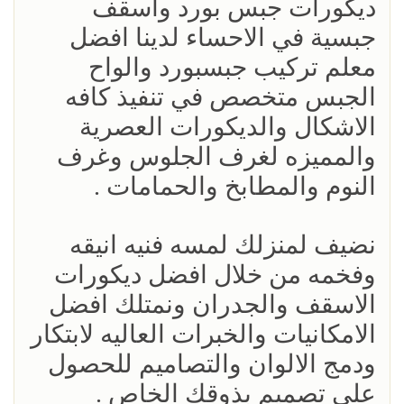
ديكورات جبس بورد واسقف
جبسية في الاحساء لدينا افضل
معلم تركيب جبسبورد والواح
الجبس متخصص في تنفيذ كافه
الاشكال والديكورات العصرية
والمميزه لغرف الجلوس وغرف
النوم والمطابخ والحمامات .
نضيف لمنزلك لمسه فنيه انيقه
وفخمه من خلال افضل ديكورات
الاسقف والجدران ونمتلك افضل
الامكانيات والخبرات العاليه لابتكار
ودمج الالوان والتصاميم للحصول
على تصميم بذوقك الخاص .