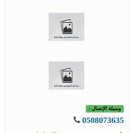
وسيلة الإتصال :
0508073635