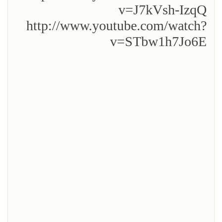
v=J7kVsh-IzqQ
http://www.youtube.com/watch?
v=STbw1h7Jo6E