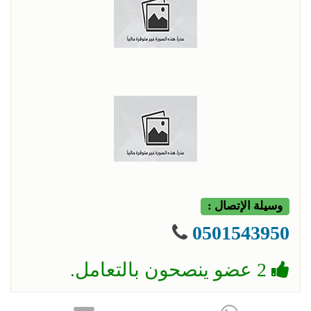
وسيلة الإتصال :
0501543950
2 عضو ينصحون بالتعامل.