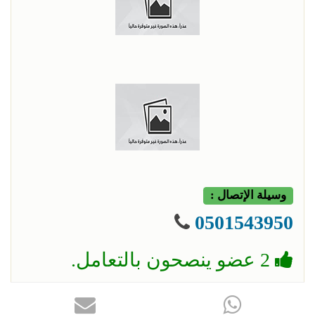
وسيلة الإتصال :
0501543950
2 عضو ينصحون بالتعامل.