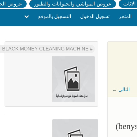
لاثاث
عروض المواشي والحيوانات والطيور
عروض الخ
المتجر
تسجيل الدخول
التسجيل بالموقع
BLACK MONEY CLEANING MACHINE
← التالي
(
beny