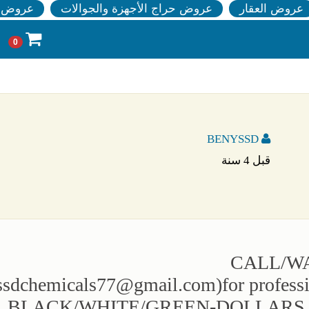
عروض العقار
عروض حراج الأجهزة والجوالات
عروض ا
0
BENYSSD
قبل 4 سنة
CALL/WA
ssdchemicals77@gmail.com
)for prof
BLACK/WHITE/GREEN-DOLLARS,EU