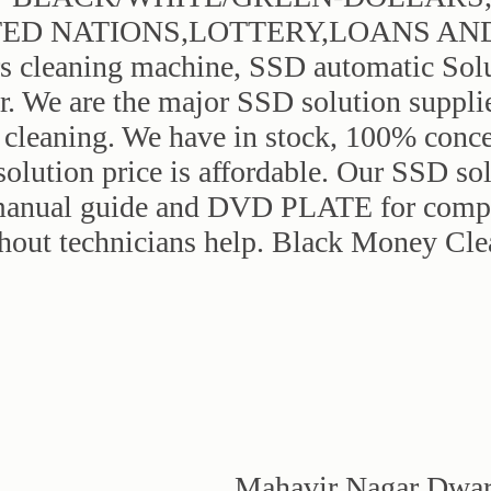
ED NATIONS,LOTTERY,LOANS AND 
rs cleaning machine, SSD automatic Sol
. We are the major SSD solution suppli
r cleaning. We have in stock, 100% conce
olution price is affordable. Our SSD sol
manual guide and DVD PLATE for compre
hout technicians help. Black Money Cl