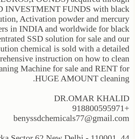
INVESTMENT FUNDS with black
ution, Activation powder and mercury
ers in INDIA and worldwide for black
ntrated SSD solution for sale and our
ution chemical is sold with a detailed
hensive instruction on how to clean
eaning Machine for sale and RENT for
HUGE AMOUNT cleaning.
DR.OMAR KHALID
+918800595971
benyssdchemicals77@gmail.com
44, Mahavir Nagar Dwarka Sector 62 New Delhi - 110001