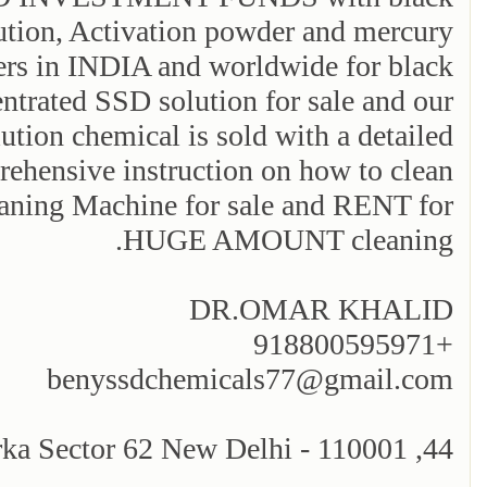
ution, Activation powder and mercury
ers in INDIA and worldwide for black
ntrated SSD solution for sale and our
ution chemical is sold with a detailed
hensive instruction on how to clean
eaning Machine for sale and RENT for
HUGE AMOUNT cleaning.
DR.OMAR KHALID
+918800595971
benyssdchemicals77@gmail.com
44, Mahavir Nagar Dwarka Sector 62 New Delhi - 110001