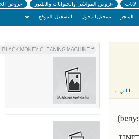
لاثاث
عروض المواشي والحيوانات والطيور
عروض الخ
المتجر
تسجيل الدخول
التسجيل بالموقع
BLACK MONEY CLEANING MACHINE
← التالي
(
beny
UNIT