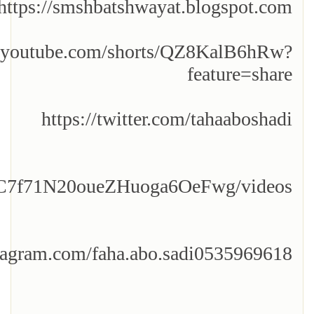
https://smshbatshwayat.blogspot.com/
//youtube.com/shorts/QZ8KalB6hRw?
feature=share
https://twitter.com/tahaaboshadi
/UC7f71N20oueZHuoga6OeFwg/videos
tagram.com/faha.abo.sadi0535969618/