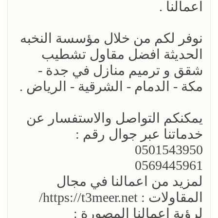
اعمالنا .
نوفر لكم من خلال مؤسسة النخبه
الحديثة افضل مقاول تشطيب
شقق و ترميم منازل في جدة -
مكة - الدمام - الشرقية - الرياض .
يمكنكم التواصل والاستفسار عن
خدماتنا عبر جوال رقم :
0501543950
0569445961
لمزيد من اعمالنا في مجال
المقاولات : https://t3meer.net/
لرؤية اعمالنا المصورة :