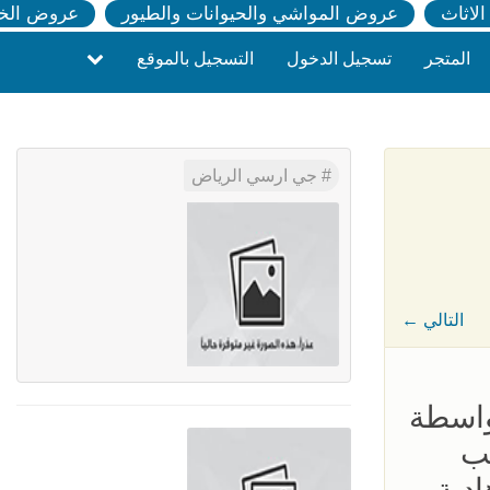
لاثاث
عروض المواشي والحيوانات والطيور
عروض الخ
المتجر
تسجيل الدخول
التسجيل بالموقع
جي ارسي الرياض
← التالي
واسطة
يب
دية.