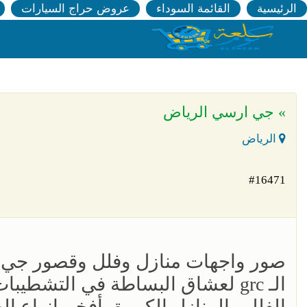
الرئيسية
القائمة السوداء
عروض حراج السيارات
» جي ارسي الرياض
الرياض
#16471
صور واجهات منازل وفلل وقصور جي 
الـ grc لعشاق البساطة في التشطي
الفلل والمنازل الكبيرة بأفخم انواع ا