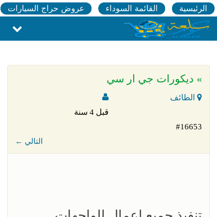
الرئيسية
القائمة السوداء
عروض حراج السيارات
» ديكورات جي ار سي
الطائف
قبل 4 سنة
#16653
← التالي
تنفيذ جميع اعمال الواجهات