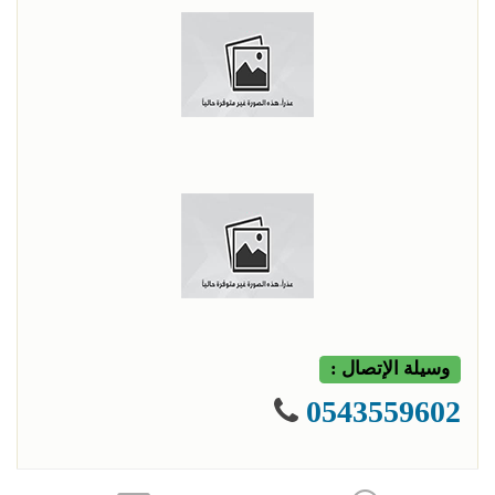
وسيلة الإتصال :
0543559602