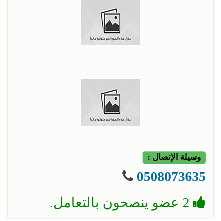
وسيلة الإتصال :
0508073635
2 عضو ينصحون بالتعامل.