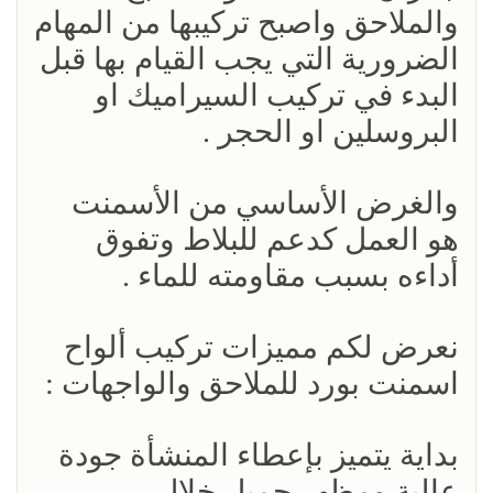
والملاحق واصبح تركيبها من المهام
الضرورية التي يجب القيام بها قبل
البدء في تركيب السيراميك او
البروسلين او الحجر .
والغرض الأساسي من الأسمنت
هو العمل كدعم للبلاط وتفوق
أداءه بسبب مقاومته للماء .
نعرض لكم مميزات تركيب ألواح
اسمنت بورد للملاحق والواجهات :
بداية يتميز بإعطاء المنشأة جودة
عالية ومظهر جميل خلال