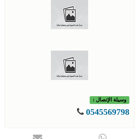
وسيلة الإتصال :
0545569798