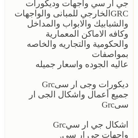
جي ار سي واجهات وديكورات
GRC‎الخارجي للمبانى والواجهات
والشبابيك والابواب والمداخل
وكافه الاماكن المعمارية
والحكومية والتجاريه والخاصه
بمواصفات
عاليه الجوده واسعار جميله
ديكورات وجى ار سىGrc
جميع أعمال واشكال الجى ار
سىGrc
اشكال جي ار سيGrc
واجهات جي ار سي.