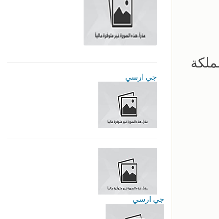
مملكة
جي ارسي
جي ارسي