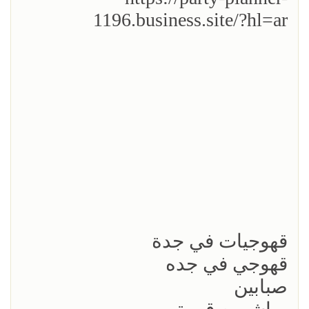
1196.business.site/?hl=ar
قهوجيات في جدة
قهوجي في جده
صبابين