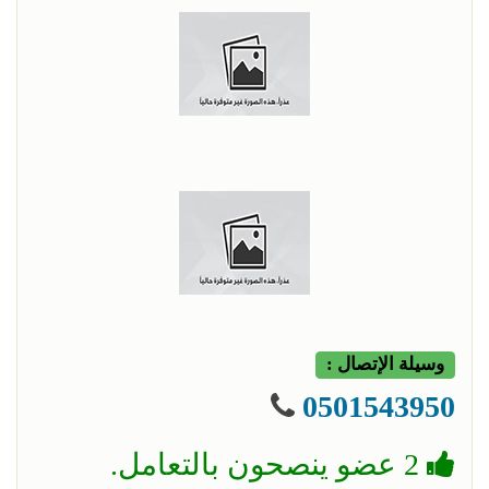
وسيلة الإتصال :
0501543950
2 عضو ينصحون بالتعامل.