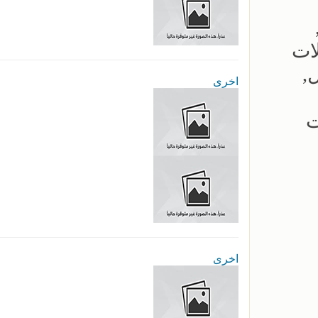
ات
,
اخرى
ت
اخرى