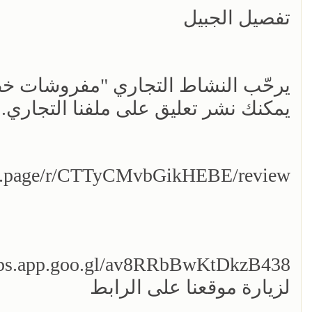
تفصيل الجبيل
يرحّب النشاط التجاري "مفروشات خطاوي
يمكنك نشر تعليق على ملفنا التجاري.
/g.page/r/CTTyCMvbGikHEBE/review
aps.app.goo.gl/av8RRbBwKtDkzB438
لزيارة موقعنا على الرابط