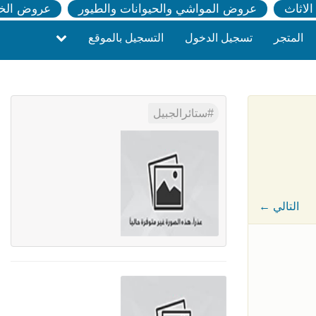
لاثاث
عروض المواشي والحيوانات والطيور
عروض الخ
المتجر
تسجيل الدخول
التسجيل بالموقع
ستائرالجبيل
← التالي