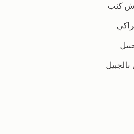
اش كنب
راكي
بيل
الجبيل