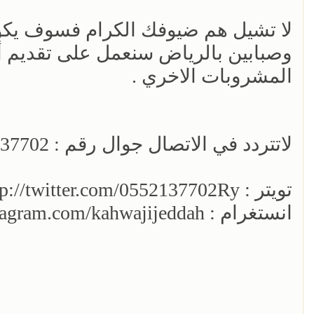
لا تشيل هم ضيوفك الكرام فسوف يكون
وصبابين بالرياض سنعمل على تقديم أفخ
المشروبات الاخري .
لاتتردد في الاتصال جوال رقم : 0552137702
تويتر : http://twitter.com/0552137702Ry
انستغرام : http://www.instagram.com/kahwajijeddah/