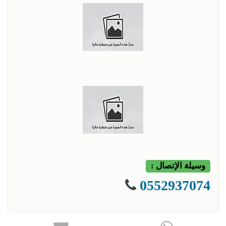
وسيلة الإتصال :
0552937074