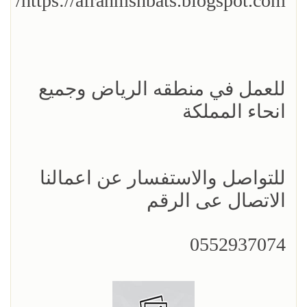
https://afranmshbats.blogspot.com/
للعمل في منطقه الرياض وجميع
انحاء المملكة
للتواصل والاستفسار عن اعمالنا
الاتصال عى الرقم
0552937074